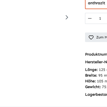
anthrazit
Produkt
Zum M
Produktnu
Hersteller-N
Länge:
125
Breite:
95 
Höhe:
105 
Gewicht:
75
Lagerbesta