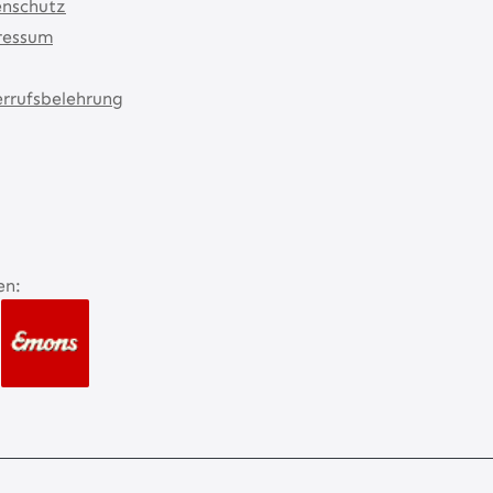
nschutz
ressum
rrufsbelehrung
en: