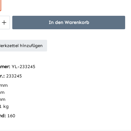
 Anzahl: Gib den gewünschten Wert ein 
In den Warenkorb
erkzettel hinzufügen
mmer:
YL-233245
r.:
233245
 mm
mm
mm
1 kg
nd:
160