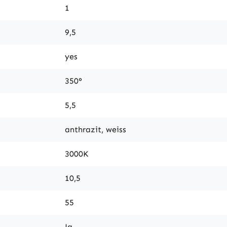
1
9,5
yes
350°
5,5
anthrazit, weiss
3000K
10,5
55
Ja