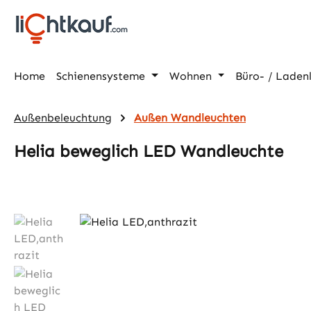
m Hauptinhalt springen
Zur Suche springen
Zur Hauptnavigation springen
Home
Schienensysteme
Wohnen
Büro- / Laden
Außenbeleuchtung
Außen Wandleuchten
Helia beweglich LED Wandleuchte
Bildergalerie überspringen