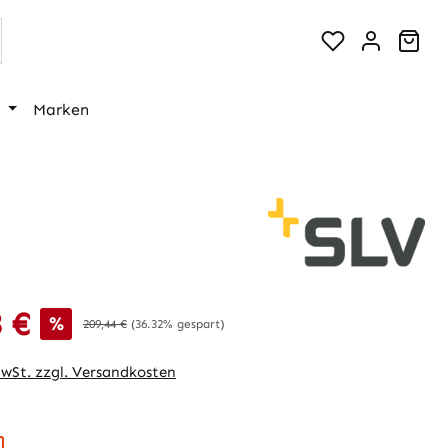
War
Marken
 €
is:
%
Regulärer Preis:
209,44 €
(36.32% gespart)
MwSt. zzgl. Versandkosten
hlen