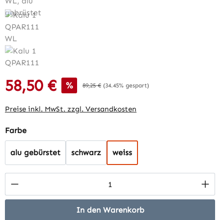
58,50 €
Verkaufspreis:
%
Regulärer Preis:
89,25 €
(34.45% gespart)
Preise inkl. MwSt. zzgl. Versandkosten
auswählen
Farbe
alu gebürstet
schwarz
weiss
Produkt Anzahl: Gib den gewünschten Wert 
In den Warenkorb