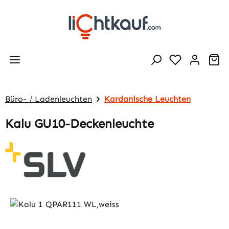
Zum Hauptinhalt springen
Wa
Büro- / Ladenleuchten
Kardanische Leuchten
Kalu GU10-Deckenleuchte
Bildergalerie überspringen