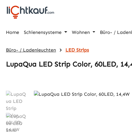
m Hauptinhalt springen
Zur Suche springen
Zur Hauptnavigation springen
Home
Schienensysteme
Wohnen
Büro- / Laden
Büro- / Ladenleuchten
LED Strips
LupaQua LED Strip Color, 60LED, 14
Bildergalerie überspringen