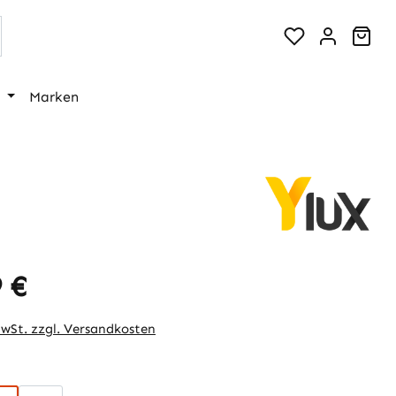
War
Marken
 €
eis:
MwSt. zzgl. Versandkosten
hlen