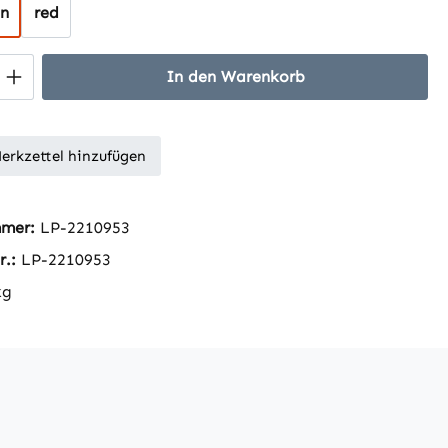
ün
red
 Anzahl: Gib den gewünschten Wert ein 
In den Warenkorb
erkzettel hinzufügen
mmer:
LP-2210953
r.:
LP-2210953
kg