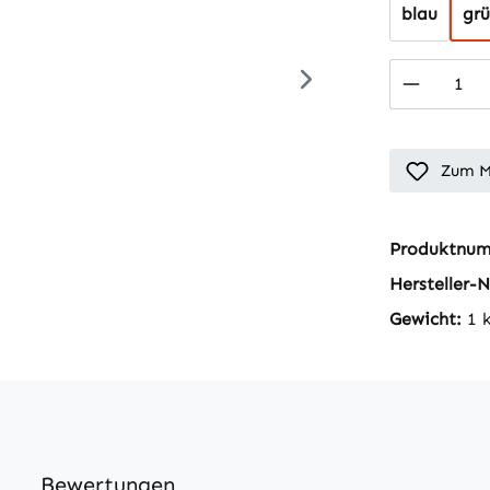
blau
gr
Produkt
Zum M
Produktnu
Hersteller-N
Gewicht:
1 
Bewertungen