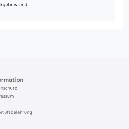
rgebnis sind
ormation
nschutz
ressum
rrufsbelehrung