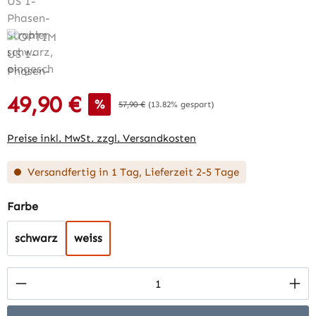
49,90 €
Verkaufspreis:
%
Regulärer Preis:
57,90 €
(13.82% gespart)
Preise inkl. MwSt. zzgl. Versandkosten
Versandfertig in 1 Tag, Lieferzeit 2-5 Tage
auswählen
Farbe
schwarz
weiss
Produkt Anzahl: Gib den gewünschten Wert 