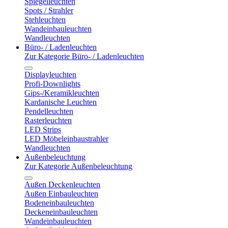
Spiegelleuchten
Spots / Strahler
Stehleuchten
Wandeinbauleuchten
Wandleuchten
Büro- / Ladenleuchten
Zur Kategorie Büro- / Ladenleuchten
Displayleuchten
Profi-Downlights
Gips-/Keramikleuchten
Kardanische Leuchten
Pendelleuchten
Rasterleuchten
LED Strips
LED Möbeleinbaustrahler
Wandleuchten
Außenbeleuchtung
Zur Kategorie Außenbeleuchtung
Außen Deckenleuchten
Außen Einbauleuchten
Bodeneinbauleuchten
Deckeneinbauleuchten
Wandeinbauleuchten