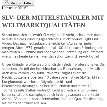
Menü schließen
Hersteller "SLV"
SLV- DER MITTELSTÄNDLER MIT
WELTMARKTQUALITÄTEN
Schaut man sich an, wofür SLV eigentlich steht, schaut man damit
bereits auf die Gründungsgeschichte zurück: Sound, Light und
Video. Das mag heutzutage vielleicht kein Aufsehen mehr
erregen. Aber 1979, gerade einmal 100 Jahre nach Erfindung der
marktreifen Glühbirne und noch vor der Entstehung des Internets
wie wir es heute kennen, war das schon ziemlich revolutionär!
Unser Gründer wollte ursprünglich den Bedarf professioneller DJs
abdecken, die mit der Kombination aus Beleuchtung und Musik
nach dem Vorbild von John Travoltas "Night Fever" die
Nachtclubszene eroberten. 40 Jahre später ist die SLV GmbH ein
Konglomerat, welches erfolgreich Licht-, und
Beleuchtungslösungen in über 100 Ländern und durch 12
Tochtergesellschaften vertreibt. Licht ist nach wie vor unsere
Leidenschaft und das spiegelt sich in der gesamten Lieferkette
wieder: Von der In-house Innovation, über die Qualitätssicherung
bis hin zu den fairen Preisen.