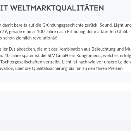
MIT WELTMARKTQUALITÄTEN
an damit bereits auf die Gründungsgeschichte zurück: Sound, Light u
979, gerade einmal 100 Jahre nach Erfindung der marktreifen Glühbi
s schon ziemlich revolutionär!
eller DJs abdecken, die mit der Kombination aus Beleuchtung und M
n. 40 Jahre später ist die SLV GmbH ein Konglomerat, welches erfolgr
chtergesellschaften vertreibt. Licht ist nach wie vor unsere Leidens
ation, über die Qualitätssicherung bis hin zu den fairen Preisen.