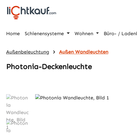
m Hauptinhalt springen
Zur Suche springen
Zur Hauptnavigation springen
Home
Schienensysteme
Wohnen
Büro- / Laden
Außenbeleuchtung
Außen Wandleuchten
Photonia-Deckenleuchte
Bildergalerie überspringen