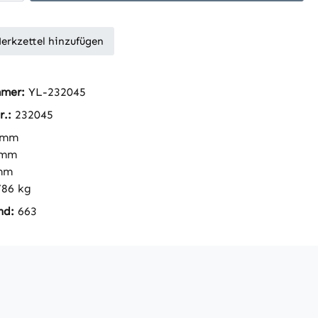
erkzettel hinzufügen
mmer:
YL-232045
r.:
232045
 mm
 mm
mm
786 kg
nd:
663