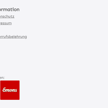
ormation
nschutz
ressum
rrufsbelehrung
en: