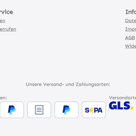
rvice
Inf
ten
Date
errufen
Imp
AGB
Wide
Unsere Versand- und Zahlungsarten:
en:
Versandart