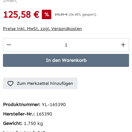
125,58 €
Verkaufspreis:
%
Regulärer Preis:
191,59 €
(34.45% gespart)
Preise inkl. MwSt. zzgl. Versandkosten
Produkt Anzahl: Gib den gewünschten Wert 
In den Warenkorb
Zum Merkzettel hinzufügen
Produktnummer:
YL-165390
Hersteller-Nr.:
165390
Gewicht:
1.750 kg