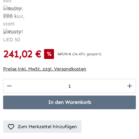
241,02 €
Verkaufspreis:
%
Regulärer Preis:
367,71 €
(34.45% gespart)
Preise inkl. MwSt. zzgl. Versandkosten
Produkt Anzahl: Gib den gewünschten Wert 
In den Warenkorb
Zum Merkzettel hinzufügen