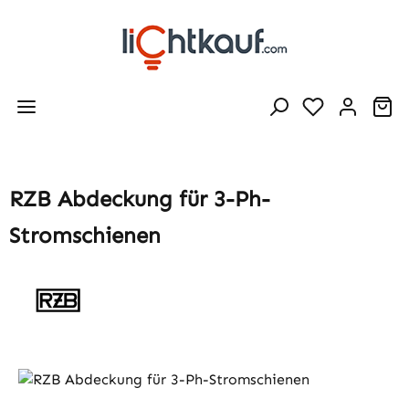
Zum Hauptinhalt springen
Wa
RZB Abdeckung für 3-Ph-
Stromschienen
Bildergalerie überspringen