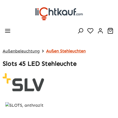
Zum Hauptinhalt springen
Wa
Außenbeleuchtung
Außen Stehleuchten
Slots 45 LED Stehleuchte
Bildergalerie überspringen