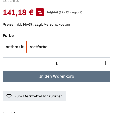
141,18 €
Verkaufspreis:
%
Regulärer Preis:
215,39 €
(34.45% gespart)
Preise inkl. MwSt. zzgl. Versandkosten
auswählen
Farbe
anthrazit
rostfarbe
Produkt Anzahl: Gib den gewünschten Wert 
In den Warenkorb
Zum Merkzettel hinzufügen