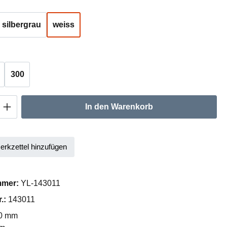
hlen
silbergrau
weiss
auswählen
300
Anzahl: Gib den gewünschten Wert ein oder
In den Warenkorb
rkzettel hinzufügen
mmer:
YL-143011
r.:
143011
0 mm