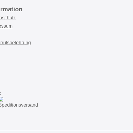
ormation
nschutz
essum
rrufsbelehrung
: