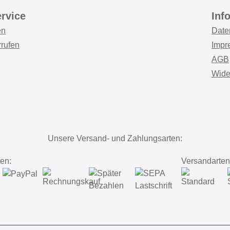
rvice
Inf
en
Date
rrufen
Impr
AGB
Wide
Unsere Versand- und Zahlungsarten:
en:
Versandarten