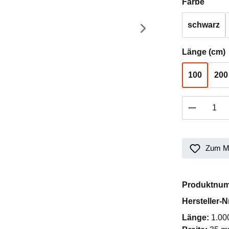
auswä
Farbe
schwarz
Länge (cm)
100
200
Produkt 
Zum Me
Produktnu
Hersteller-N
Länge:
1.00