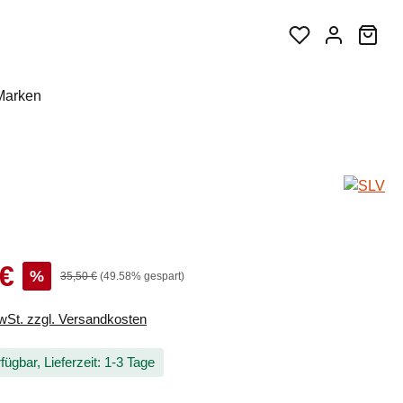
War
Marken
 €
s:
%
Regulärer Preis:
35,50 €
(49.58% gespart)
MwSt. zzgl. Versandkosten
fügbar, Lieferzeit: 1-3 Tage