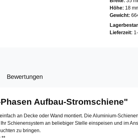
Breite:
35 
Höhe:
18 m
Gewicht:
66
Lagerbesta
Lieferzeit:
1
Bewertungen
1-Phasen Aufbau-Stromschiene"
infach an Decke oder Wand montiert. Die Aluminium-Schienen s
en Ihr Schienensystem an beliebiger Stelle einspeisen und im 
euchten zu bringen.
r
**