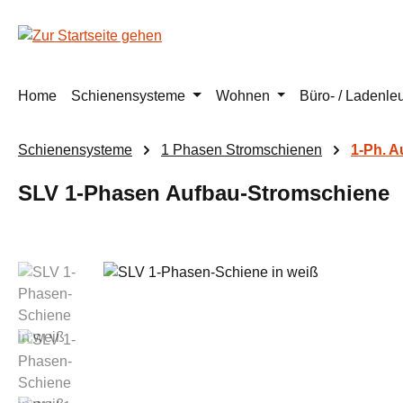
m Hauptinhalt springen
Zur Suche springen
Zur Hauptnavigation springen
Home
Schienensysteme
Wohnen
Büro- / Ladenle
Schienensysteme
1 Phasen Stromschienen
1-Ph. 
SLV 1-Phasen Aufbau-Stromschiene
Bildergalerie überspringen