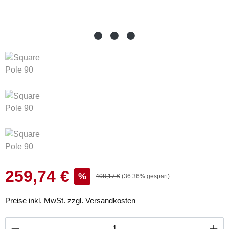
259,74 €
Verkaufspreis:
%
Regulärer Preis:
408,17 €
(36.36% gespart)
Preise inkl. MwSt. zzgl. Versandkosten
Produkt Anzahl: Gib den gewünschten Wert ei