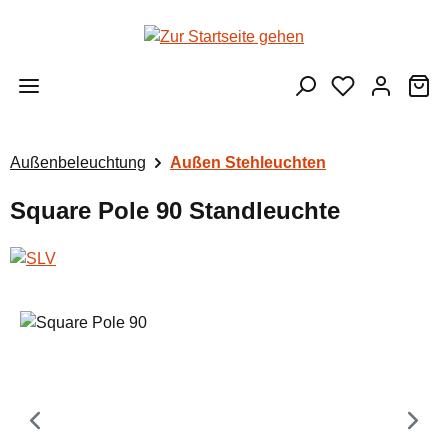
Zum Hauptinhalt springen
Wa
Außenbeleuchtung
Außen Stehleuchten
Square Pole 90 Standleuchte
Bildergalerie überspringen