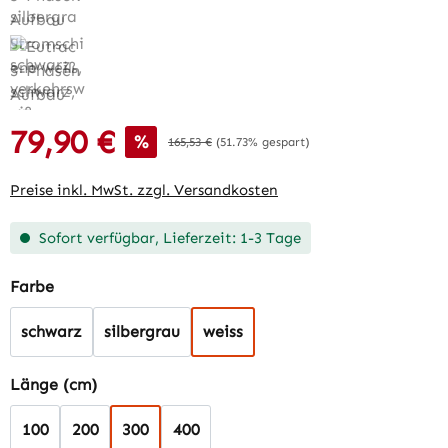
79,90 €
Verkaufspreis:
%
Regulärer Preis:
165,53 €
(51.73% gespart)
Preise inkl. MwSt. zzgl. Versandkosten
Sofort verfügbar, Lieferzeit: 1-3 Tage
auswählen
Farbe
schwarz
silbergrau
weiss
auswählen
Länge (cm)
100
200
300
400