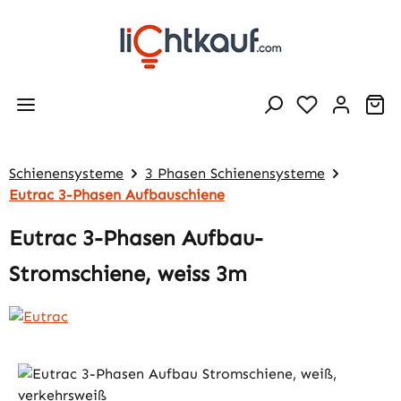
Zum Hauptinhalt springen
Wa
Schienensysteme
3 Phasen Schienensysteme
Eutrac 3-Phasen Aufbauschiene
Eutrac 3-Phasen Aufbau-
Stromschiene, weiss 3m
Bildergalerie überspringen