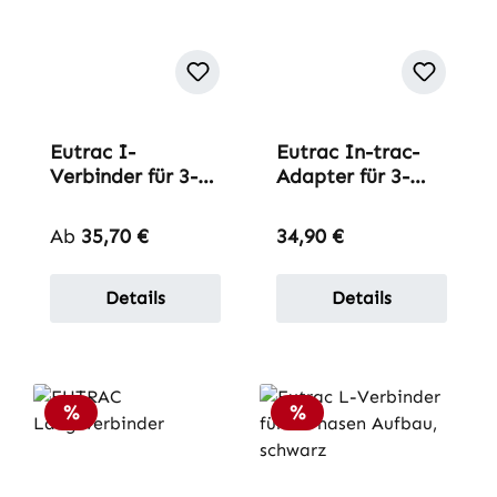
Eutrac I-
Eutrac In-trac-
Verbinder für 3-
Adapter für 3-
Phasen-Einbau-
Phasen-Schiene
Stromschiene
NEU
Regulärer Preis:
Regulärer Preis:
Ab
35,70 €
34,90 €
Details
Details
Rabatt
Rabatt
%
%