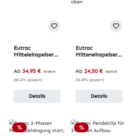
Eutrac
Eutrac
Mitteleinspeiser
Mitteneinspeiser
für 3-Phasen-
für 3-Phasen-
Schiene
Schiene
Verkaufspreis:
Verkaufspreis:
Ab
34,95 €
Regulärer Preis:
Ab
24,50 €
Regulärer Preis:
87,86 €
50,93 €
(60.22% gespart)
(51.89% gespart)
Details
Details
Rabatt
Rabatt
%
%