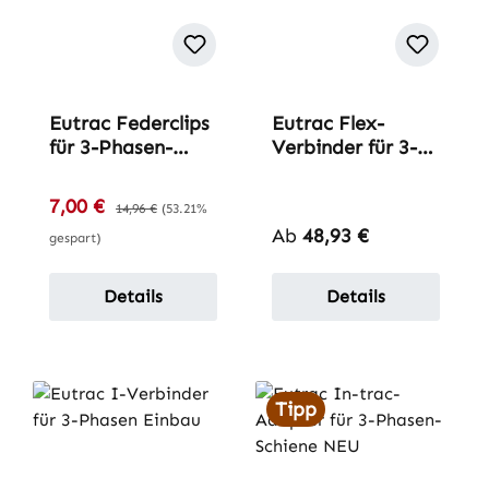
Eutrac Federclips
Eutrac Flex-
für 3-Phasen-
Verbinder für 3-
Einbau-Schiene
Phasen-Aufbau-
Schiene
Verkaufspreis:
7,00 €
Regulärer Preis:
14,96 €
(53.21%
Regulärer Preis:
Ab
48,93 €
gespart)
Details
Details
Tipp