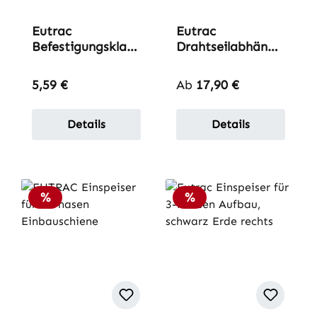
Eutrac
Eutrac
Befestigungsklam
Drahtseilabhängu
mer für 3-Phasen-
ng für 3-Phasen-
Aufbau-Schiene
Aufbau-Schiene
Regulärer Preis:
Regulärer Preis:
5,59 €
Ab
17,90 €
Details
Details
Rabatt
Rabatt
%
%