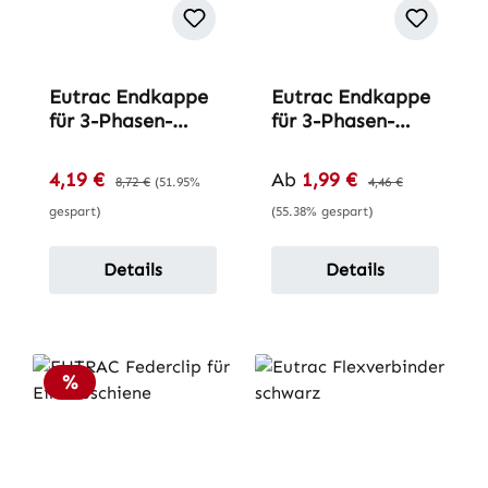
Eutrac Endkappe
Eutrac Endkappe
für 3-Phasen-
für 3-Phasen-
Einbau-
Aufbau-Schiene
Stromschiene
Verkaufspreis:
Verkaufspreis:
4,19 €
Regulärer Preis:
Ab
1,99 €
Regulärer Preis:
8,72 €
(51.95%
4,46 €
gespart)
(55.38% gespart)
Details
Details
Rabatt
%