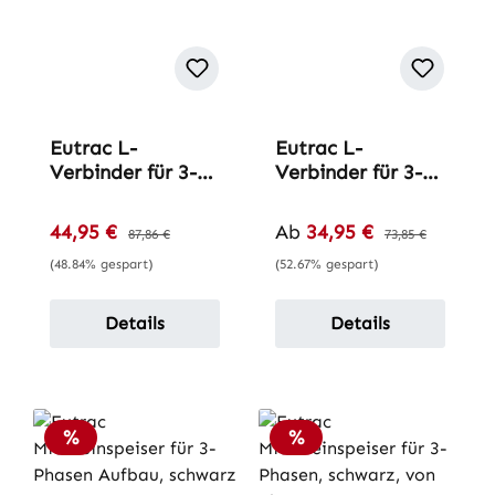
Eutrac L-
Eutrac L-
Verbinder für 3-
Verbinder für 3-
Phasen-Einbau-
Phasen-Aufbau-
Schiene
Schiene
Verkaufspreis:
Verkaufspreis:
44,95 €
Regulärer Preis:
Ab
34,95 €
Regulärer Preis:
87,86 €
73,85 €
(48.84% gespart)
(52.67% gespart)
Details
Details
Rabatt
Rabatt
%
%