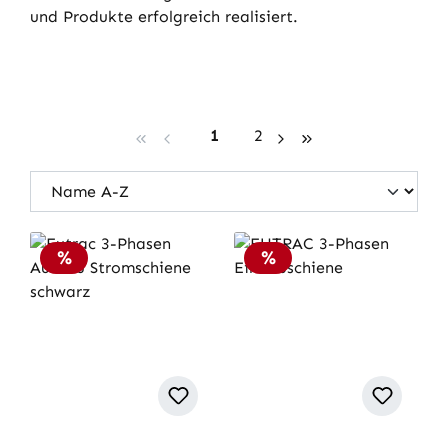
und Produkte erfolgreich realisiert.
Seite
Seite
1
2
Rabatt
Rabatt
%
%