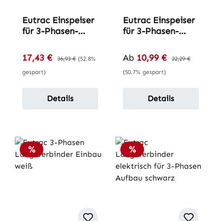
Eutrac Einspeiser
Eutrac Einspeiser
für 3-Phasen-
für 3-Phasen-
Einbau-
Aufbau-Schiene
Stromschiene
Verkaufspreis:
Verkaufspreis:
17,43 €
Regulärer Preis:
Ab
10,99 €
Regulärer Preis:
36,93 €
(52.8%
22,29 €
gespart)
(50.7% gespart)
Details
Details
Rabatt
Rabatt
%
%