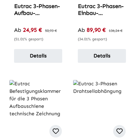
Eutrac 3-Phasen-
Eutrac 3-Phasen-
Aufbau-
Einbau-
Stromschiene
Stromschiene
Verkaufspreis:
Verkaufspreis:
Ab
24,95 €
Regulärer Preis:
Ab
89,90 €
Regulärer Preis:
50,93 €
136,24 €
(51.01% gespart)
(34.01% gespart)
Details
Details