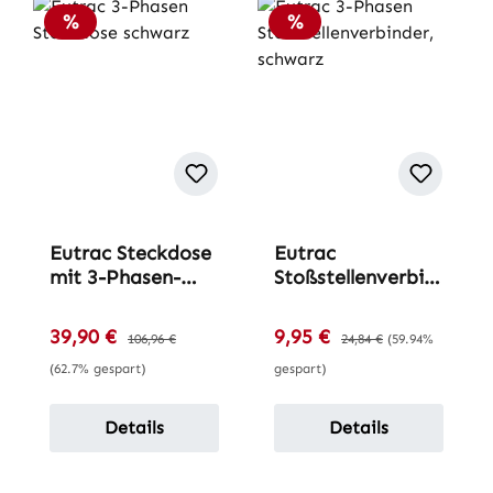
Rabatt
Rabatt
%
%
Eutrac Steckdose
Eutrac
mit 3-Phasen-
Stoßstellenverbin
Adapter
der für 3-Phasen-
Aufbau-Schiene
Verkaufspreis:
Verkaufspreis:
39,90 €
Regulärer Preis:
9,95 €
Regulärer Preis:
106,96 €
24,84 €
(59.94%
(62.7% gespart)
gespart)
Details
Details