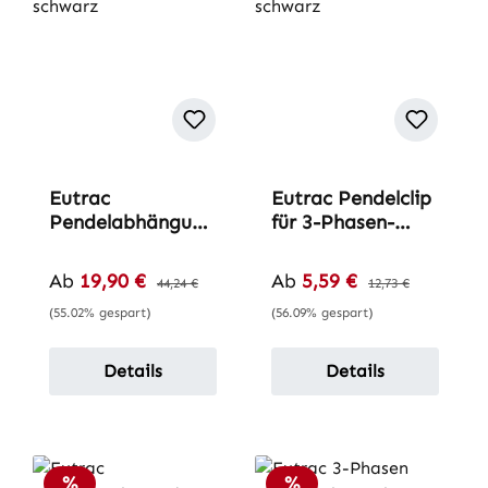
Eutrac
Eutrac Pendelclip
Pendelabhängung
für 3-Phasen-
für 3-Phasen-
Aufbau-Schiene
Aufbau-Schiene
Verkaufspreis:
Verkaufspreis:
Ab
19,90 €
Regulärer Preis:
Ab
5,59 €
Regulärer Preis:
44,24 €
12,73 €
(55.02% gespart)
(56.09% gespart)
Details
Details
Rabatt
Rabatt
%
%