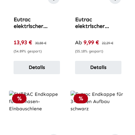
Eutrac
Eutrac
elektrischer
elektrischer
Längsverbinder
Längsverbinder
für 3-Phasen
für 3-Phasen-
Verkaufspreis:
Verkaufspreis:
13,93 €
Regulärer Preis:
Ab
9,99 €
Regulärer Preis:
30,88 €
22,29 €
Einbau-Schiene
Aufbau-Schiene
(54.89% gespart)
(55.18% gespart)
Details
Details
Rabatt
Rabatt
%
%