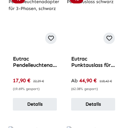
Eutrac
Eutrac
Pendelleuchtenad
Punktauslass für
apter für 3-
3-Phasen-
Phasen-Schiene
Adapter
Verkaufspreis:
Verkaufspreis:
17,90 €
Regulärer Preis:
Ab
44,90 €
Regulärer Preis:
22,29 €
118,42 €
(19.69% gespart)
(62.08% gespart)
Details
Details