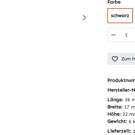
auswä
Farbe
schwarz
Produkt
Zum M
Produktnu
Hersteller-N
Länge:
36 
Breite:
17 
Höhe:
32 m
Gewicht:
6 
Lieferzeit: