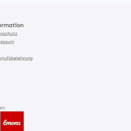
ormation
nschutz
ressum
rrufsbelehrung
en: