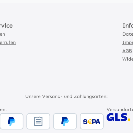
rvice
Inf
ten
Date
errufen
Imp
AGB
Wide
Unsere Versand- und Zahlungsarten:
en:
Versandart