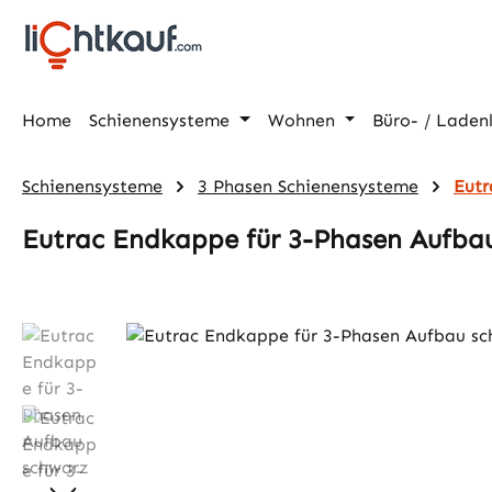
m Hauptinhalt springen
Zur Suche springen
Zur Hauptnavigation springen
Home
Schienensysteme
Wohnen
Büro- / Laden
Schienensysteme
3 Phasen Schienensysteme
Eutr
Eutrac Endkappe für 3-Phasen Aufba
Bildergalerie überspringen