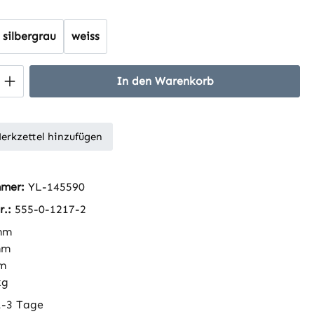
hlen
silbergrau
weiss
 Anzahl: Gib den gewünschten Wert ein 
In den Warenkorb
erkzettel hinzufügen
mmer:
YL-145590
r.:
555-0-1217-2
mm
mm
m
kg
1-3 Tage