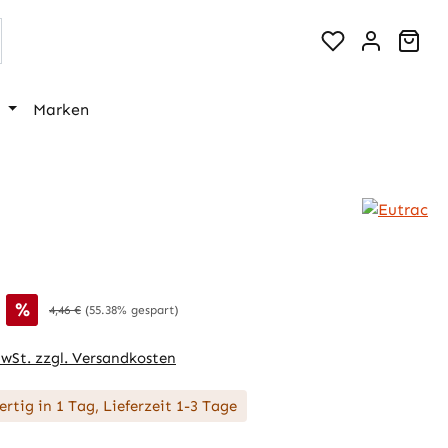
War
Marken
is:
%
Regulärer Preis:
4,46 €
(55.38% gespart)
MwSt. zzgl. Versandkosten
rtig in 1 Tag, Lieferzeit 1-3 Tage