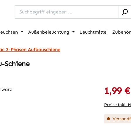
leuchten
Außenbeleuchtung
Leuchtmittel
Zubehör
ac 3-Phasen Aufbauschiene
u-Schiene
1,99 €
Verkaufspre
Preise inkl. 
Versandfe