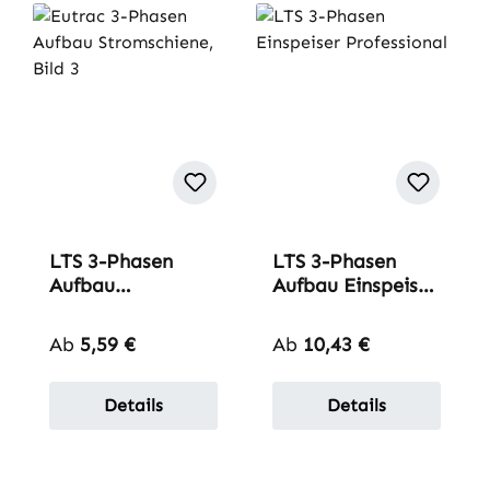
LTS 3-Phasen
LTS 3-Phasen
Aufbau
Aufbau Einspeiser
Befestigungsklam
| Professional
mer
Regulärer Preis:
Regulärer Preis:
Ab
5,59 €
Ab
10,43 €
Details
Details