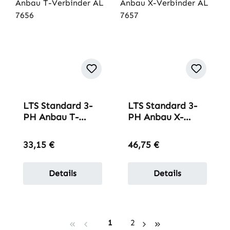
LTS Standard 3-
LTS Standard 3-
PH Anbau T-
PH Anbau X-
Verbinder AL
Verbinder AL
7656
7657
Regulärer Preis:
Regulärer Preis:
33,15 €
46,75 €
Details
Details
Seite
Seite
1
2