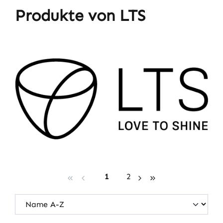
Produkte von LTS
Seite
Seite
1
2