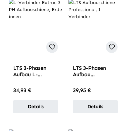
LTS 3-Phasen
LTS 3-Phasen
Aufbau L-
Aufbau
Verbinder
Längsverbinder
mit
Regulärer Preis:
Regulärer Preis:
34,93 €
39,95 €
Einspeisemöglichk
eit
Details
Details