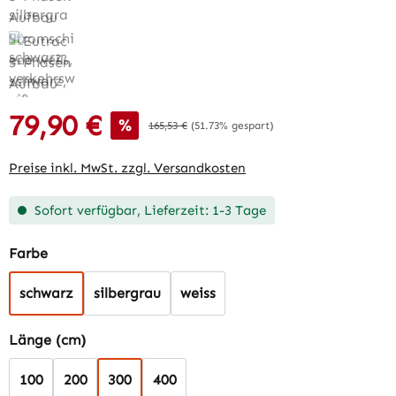
79,90 €
Verkaufspreis:
%
Regulärer Preis:
165,53 €
(51.73% gespart)
Preise inkl. MwSt. zzgl. Versandkosten
Sofort verfügbar, Lieferzeit: 1-3 Tage
auswählen
Farbe
schwarz
silbergrau
weiss
auswählen
Länge (cm)
100
200
300
400