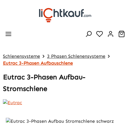
Zum Hauptinhalt springen
Wa
Schienensysteme
3 Phasen Schienensysteme
Eutrac 3-Phasen Aufbauschiene
Eutrac 3-Phasen Aufbau-
Stromschiene
Bildergalerie überspringen