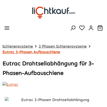
Zum Hauptinhalt springen
Wa
Schienensysteme
3 Phasen Schienensysteme
Eutrac 3-Phasen Aufbauschiene
Eutrac Drahtseilabhängung für 3-
Phasen-Aufbauschiene
Bildergalerie überspringen