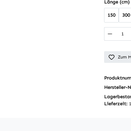
Länge (cm)
150
300
Produkt
Zum M
Produktnu
Hersteller-N
Lagerbesta
Lieferzeit: