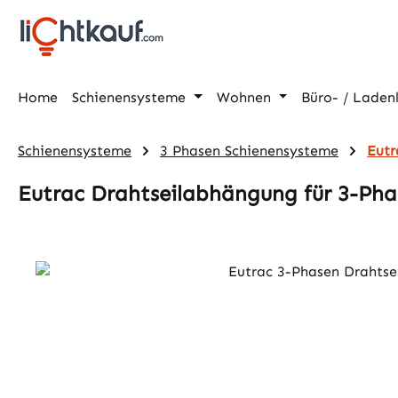
m Hauptinhalt springen
Zur Suche springen
Zur Hauptnavigation springen
Home
Schienensysteme
Wohnen
Büro- / Laden
Schienensysteme
3 Phasen Schienensysteme
Eutr
Eutrac Drahtseilabhängung für 3-Ph
Bildergalerie überspringen