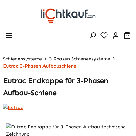
Zum Hauptinhalt springen
Wa
Schienensysteme
3 Phasen Schienensysteme
Eutrac 3-Phasen Aufbauschiene
Eutrac Endkappe für 3-Phasen
Aufbau-Schiene
Bildergalerie überspringen