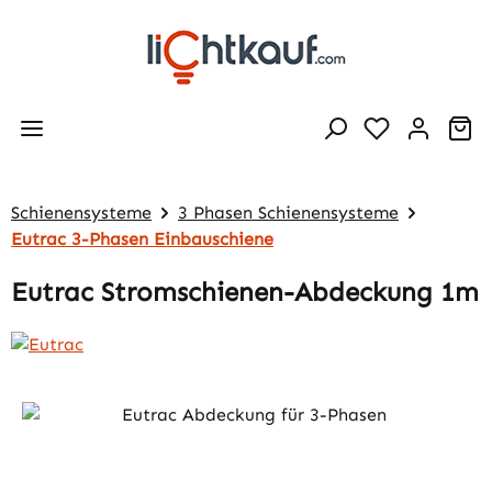
Zum Hauptinhalt springen
Wa
Schienensysteme
3 Phasen Schienensysteme
Eutrac 3-Phasen Einbauschiene
Eutrac Stromschienen-Abdeckung 1m
Bildergalerie überspringen