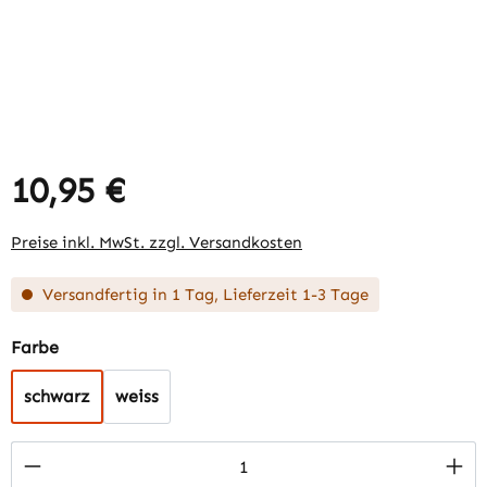
10,95 €
Regulärer Preis:
Preise inkl. MwSt. zzgl. Versandkosten
Versandfertig in 1 Tag, Lieferzeit 1-3 Tage
auswählen
Farbe
schwarz
weiss
Produkt Anzahl: Gib den gewünschten Wert 