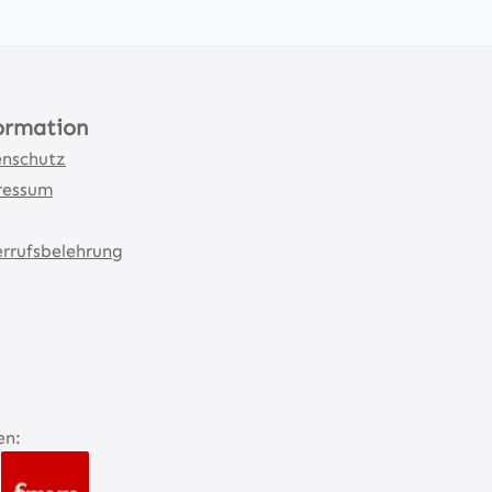
ormation
nschutz
ressum
rrufsbelehrung
en: