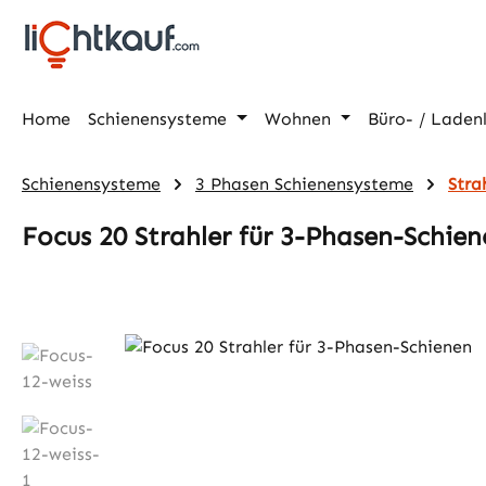
m Hauptinhalt springen
Zur Suche springen
Zur Hauptnavigation springen
Home
Schienensysteme
Wohnen
Büro- / Laden
Schienensysteme
3 Phasen Schienensysteme
Stra
Focus 20 Strahler für 3-Phasen-Schien
Bildergalerie überspringen