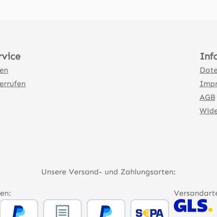
rvice
Inf
ten
Date
errufen
Imp
AGB
Wide
Unsere Versand- und Zahlungsarten:
en:
Versandart