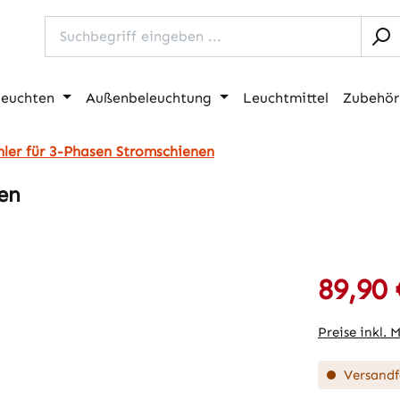
leuchten
Außenbeleuchtung
Leuchtmittel
Zubehör
hler für 3-Phasen Stromschienen
en
89,90 
Verkaufspre
Preise inkl. 
Versandfe