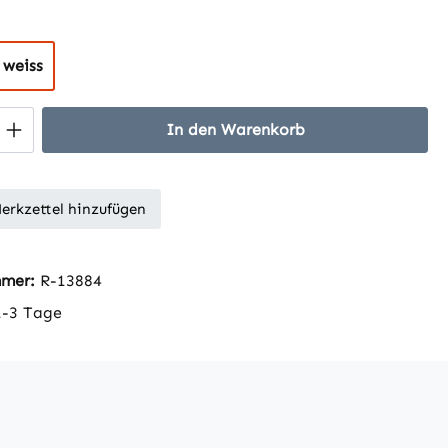
hlen
weiss
 Anzahl: Gib den gewünschten Wert ein 
In den Warenkorb
erkzettel hinzufügen
mmer:
R-13884
1-3 Tage