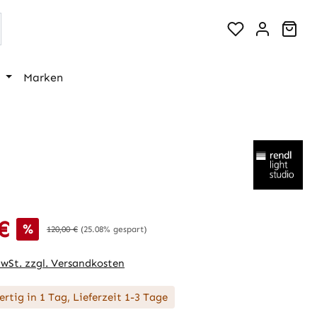
War
Marken
€
is:
%
Regulärer Preis:
120,00 €
(25.08% gespart)
MwSt. zzgl. Versandkosten
rtig in 1 Tag, Lieferzeit 1-3 Tage