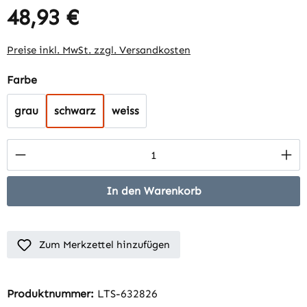
48,93 €
Regulärer Preis:
Preise inkl. MwSt. zzgl. Versandkosten
auswählen
Farbe
grau
schwarz
weiss
Produkt Anzahl: Gib den gewünschten Wert 
In den Warenkorb
Zum Merkzettel hinzufügen
Produktnummer:
LTS-632826