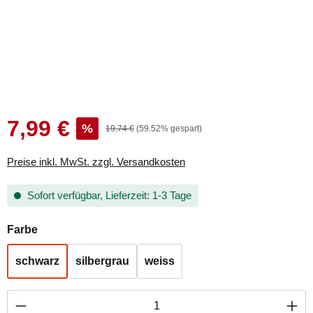
7,99 €
Verkaufspreis:
%
Regulärer Preis:
19,74 €
(59.52% gespart)
Preise inkl. MwSt. zzgl. Versandkosten
Sofort verfügbar, Lieferzeit: 1-3 Tage
auswählen
Farbe
schwarz
silbergrau
weiss
Produkt Anzahl: Gib den gewünschten Wert ei